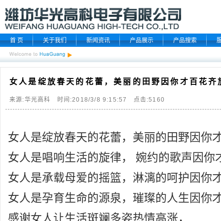
首 页
关于我们
新闻资讯
产品展示
产品搜索
女人是绽放春天的花蕾，美丽的田野因你才百花齐
来源:华光高科 时间:2018/3/8 9:15:57 点击:
5160
女人是绽放春天的花蕾，美丽的田野因你才
女人是唱响生活的旋律， 婉约的歌声因你
女人是承载母爱的摇篮，淋漓的呵护因你
女人是孕育生命的源泉，璀璨的人生因你
感谢女人让生活斑斓多姿热情高涨，