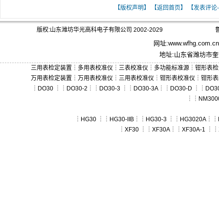
【版权声明】
【返回首页】
【发表评论-
版权:山东潍坊华光高科电子有限公司 2002-2029
鲁
网址:
www.wfhg.com.cn
地址:山东省潍坊市奎文
三用表检定装置
┆
多用表校准仪
┆
三表校准仪
┆
多功能标准源
┆
钳形表检
万用表检定装置
┆
万用表校准仪
┆
三用表校准仪
┆
钳形表校准仪
┆
钳形表
┆
DO30
┆┆
DO30-2
┆┆
DO30-3
┆┆
DO30-3A
┆┆
DO30-D
┆┆
DO30
┆┆
NM300
┆
HG30
┆┆
HG30-IIB
┆┆
HG30-3
┆┆
HG3020A
┆┆
┆
XF30
┆┆
XF30A
┆┆
XF30A-1
┆┆