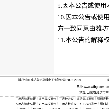
9.因本公告或使
10.因本公告或
方一致同意由潍坊
11.本公告的解
版权:山东潍坊华光高科电子有限公司 2002-2029
鲁
网址:
www.wfhg.com.cn
地址:山东省潍坊市奎文
三用表检定装置
┆
多用表校准仪
┆
三表校准仪
┆
多功能标准源
┆
钳形表检
万用表检定装置
┆
万用表校准仪
┆
三用表校准仪
┆
钳形表校准仪
┆
钳形表