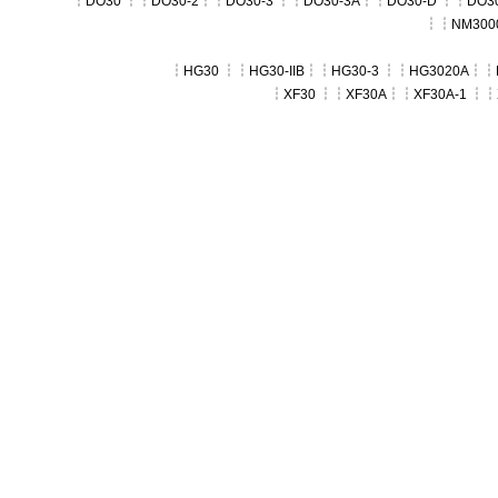
┆
DO30
┆┆
DO30-2
┆┆
DO30-3
┆┆
DO30-3A
┆┆
DO30-D
┆┆
DO30
┆┆
NM300
┆
HG30
┆┆
HG30-IIB
┆┆
HG30-3
┆┆
HG3020A
┆┆
┆
XF30
┆┆
XF30A
┆┆
XF30A-1
┆┆